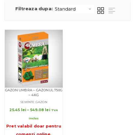
Filtreaza dupa:
GAZON UMBRA – GAZONUL 750G
– 4KG
SEMINTE GAZON
Interval
25.45
lei
–
549.08
lei
TVA
de
inclus
prețuri:
Pret valabil doar pentru
25.45 lei
până
comenzi online
.