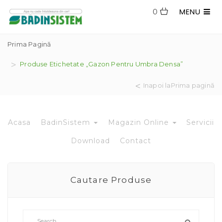
MENU
0
Prima Pagină
Produse Etichetate „gazon Pentru Umbra Densa”
Inapoi laPrima pagină
Acasa
BadinSistem
Magazin Online
Servicii
Download
Contact
Cautare Produse