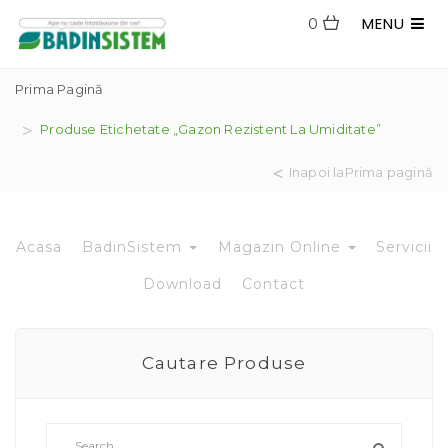
MENU
0
Prima Pagină
Produse Etichetate „gazon Rezistent La Umiditate”
Inapoi laPrima pagină
Acasa
BadinSistem
Magazin Online
Servicii
Download
Contact
Cautare Produse