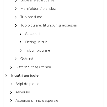
Boxe și electrovalve
Manifolduri / olandezi
Tub presiune
Tub picurare, fittinguri și accesorii
Accesorii
Fittinguri tub
Tuburi picurare
Grădină
Sisteme ceață terasă
Irigatii agricole
Aripi de ploaie
Aspersie
Aspersie si microaspersie