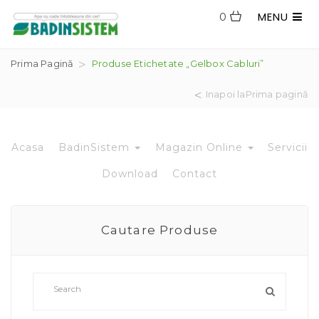
MENU
0
Prima Pagină
Produse Etichetate „Gelbox Cabluri”
Inapoi laPrima pagină
Acasa
BadinSistem
Magazin Online
Servicii
Download
Contact
Cautare Produse