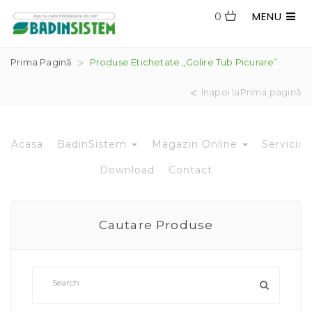
MENU
0
Prima Pagină
Produse Etichetate „golire Tub Picurare”
Inapoi laPrima pagină
Acasa
BadinSistem
Magazin Online
Servicii
Download
Contact
Cautare Produse