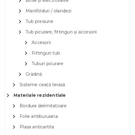
Boxe și electrovalve
Manifolduri / olandezi
Tub presiune
Tub picurare, fittinguri și accesorii
Accesorii
Fittinguri tub
Tuburi picurare
Grădină
Sisteme ceață terasă
Materiale rezidentiale
Bordura delimitatoare
Folie antiburuiana
Plasa anticartita