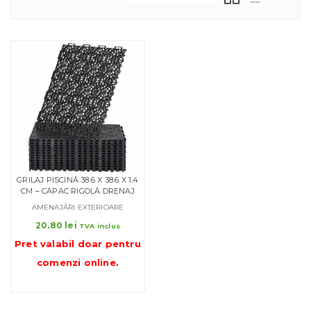
GRILAJ PISCINĂ 38.6 X 38.6 X 1.4
CM – CAPAC RIGOLĂ DRENAJ
AMENAJĂRI EXTERIOARE
20.80
lei
TVA inclus
Pret valabil doar pentru
comenzi online
.