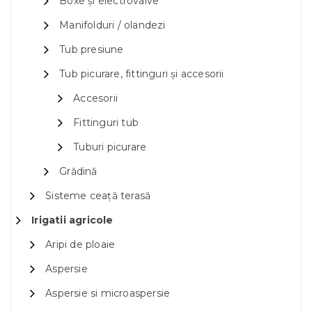
Boxe și electrovalve
Manifolduri / olandezi
Tub presiune
Tub picurare, fittinguri și accesorii
Accesorii
Fittinguri tub
Tuburi picurare
Grădină
Sisteme ceață terasă
Irigatii agricole
Aripi de ploaie
Aspersie
Aspersie si microaspersie