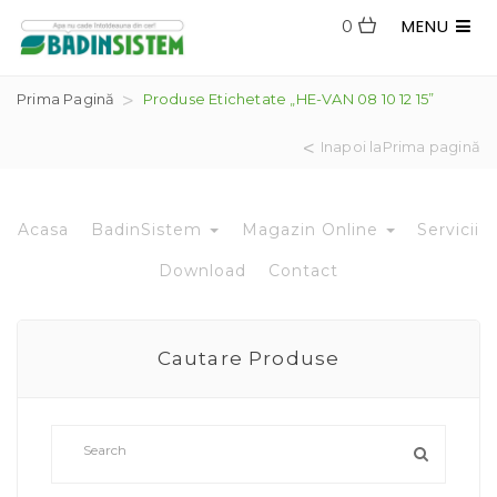
MENU
0
Prima Pagină
Produse Etichetate „HE-VAN 08 10 12 15”
Inapoi laPrima pagină
Acasa
BadinSistem
Magazin Online
Servicii
Download
Contact
Cautare Produse