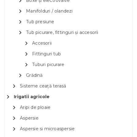
Boxe și electrovalve
Manifolduri / olandezi
Tub presiune
Tub picurare, fittinguri și accesorii
Accesorii
Fittinguri tub
Tuburi picurare
Grădină
Sisteme ceață terasă
Irigatii agricole
Aripi de ploaie
Aspersie
Aspersie si microaspersie