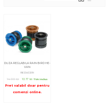
DUZA REGLABILA RAIN BIRD HE-
VAN
REDUCERI
Prețul
Prețul
14.00
lei
10.17
lei
TVA inclus
inițial
curent
Pret valabil doar pentru
a
este:
comenzi online
.
fost:
10.17 lei.
14.00 lei.