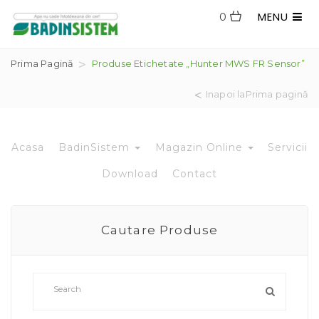
MENU
0
Prima Pagină
Produse Etichetate „Hunter MWS FR Sensor”
Inapoi laPrima pagină
Acasa
BadinSistem
Magazin Online
Servicii
Download
Contact
Cautare Produse