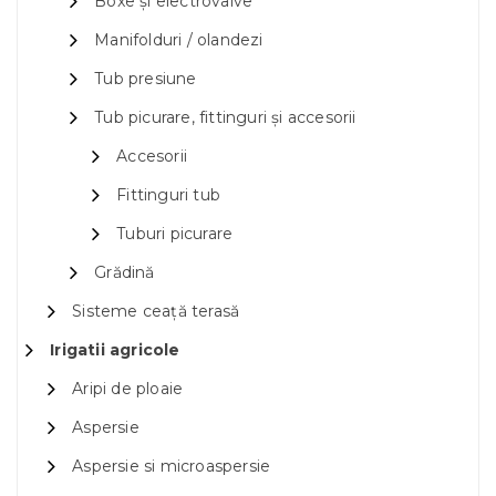
Boxe și electrovalve
Manifolduri / olandezi
Tub presiune
Tub picurare, fittinguri și accesorii
Accesorii
Fittinguri tub
Tuburi picurare
Grădină
Sisteme ceață terasă
Irigatii agricole
Aripi de ploaie
Aspersie
Aspersie si microaspersie