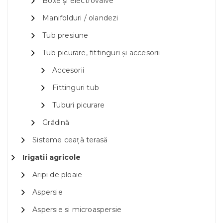
Boxe și electrovalve
Manifolduri / olandezi
Tub presiune
Tub picurare, fittinguri și accesorii
Accesorii
Fittinguri tub
Tuburi picurare
Grădină
Sisteme ceață terasă
Irigatii agricole
Aripi de ploaie
Aspersie
Aspersie si microaspersie