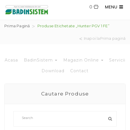
MENU
0
Prima Pagină
Produse Etichetate „Hunter PGV 1 FE”
Inapoi laPrima pagină
Acasa
BadinSistem
Magazin Online
Servicii
Download
Contact
Cautare Produse