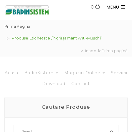
MENU
0
Prima Pagină
Produse Etichetate „îngrășământ Anti-Mușchi”
Inapoi laPrima pagină
Acasa
BadinSistem
Magazin Online
Servicii
Download
Contact
Cautare Produse