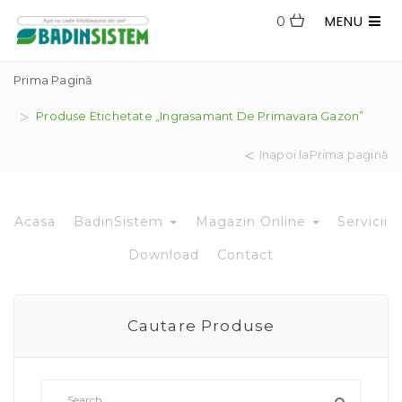
MENU
0
Prima Pagină
Produse Etichetate „ingrasamant De Primavara Gazon”
Inapoi laPrima pagină
Acasa
BadinSistem
Magazin Online
Servicii
Download
Contact
Cautare Produse