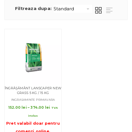
Filtreaza dupa:
ÎNGRĂȘĂMÂNT LANSCAPER NEW
GRASS 5 KG / 15 KG
INGRASAMINTE PRIMAVARA
Interval
152.00
lei
–
374.00
lei
TVA
de
inclus
prețuri:
Pret valabil doar pentru
152.00 lei
până
comenzi online
.