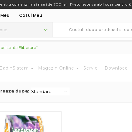
pentru comenzi mai mari de 700 lei | Pretul este valabil doar pentru
c
 Meu
Cosul Meu
on Lenta Eliberare”
BadinSistem
Magazin Online
Servicii
Download
treaza dupa: