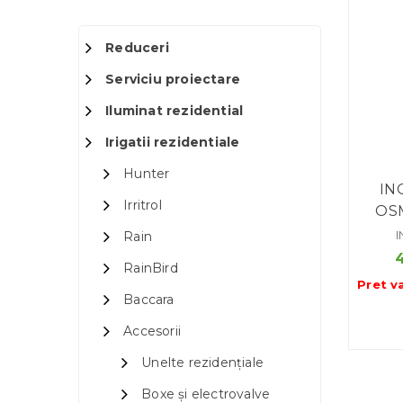
Reduceri
Serviciu proiectare
Iluminat rezidential
Irigatii rezidentiale
Hunter
IN
Irritrol
OS
Rain
RainBird
Pret v
Baccara
Accesorii
Unelte rezidențiale
Boxe și electrovalve