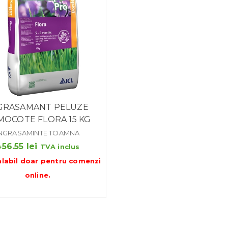
GRASAMANT PELUZE
MOCOTE FLORA 15 KG
INGRASAMINTE TOAMNA
456.55
lei
TVA inclus
alabil doar pentru
comenzi
online
.