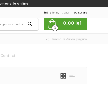
omenzile online
.
Intra in cont
sau
Inregistrare
0.00
lei
0
Inapoi laPrima pagină
Contact