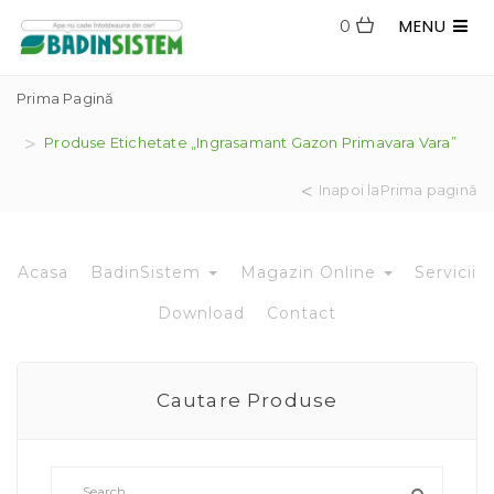
MENU
0
Prima Pagină
Produse Etichetate „ingrasamant Gazon Primavara Vara”
Inapoi laPrima pagină
Acasa
BadinSistem
Magazin Online
Servicii
Download
Contact
Cautare Produse