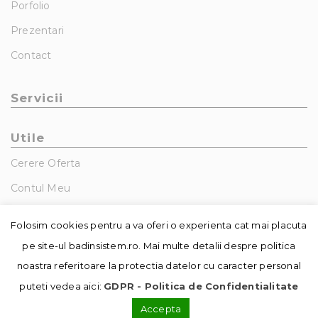
Porfolio
Prezentari
Contact
Servicii
Utile
Cerere Oferta
Contul Meu
GDPR – Politica De Confidentialitate
Folosim cookies pentru a va oferi o experienta cat mai placuta
pe site-ul badinsistem.ro. Mai multe detalii despre politica
noastra referitoare la protectia datelor cu caracter personal
puteti vedea aici:
GDPR - Politica de Confidentialitate
Accepta
© Copyright - Badin Sistem | realizat de
DowMedia