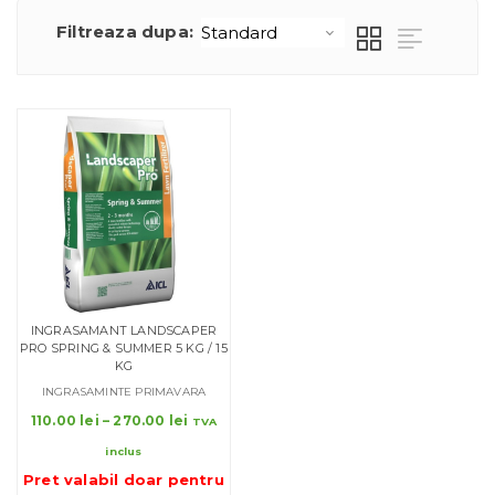
Filtreaza dupa:
INGRASAMANT LANDSCAPER
PRO SPRING & SUMMER 5 KG / 15
KG
INGRASAMINTE PRIMAVARA
Interval
110.00
lei
–
270.00
lei
TVA
de
inclus
prețuri:
Pret valabil doar pentru
110.00 lei