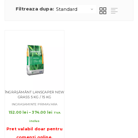
Filtreaza dupa:
ÎNGRĂȘĂMÂNT LANSCAPER NEW
GRASS 5 KG / 15 KG
INGRASAMINTE PRIMAVARA
Interval
152.00
lei
–
374.00
lei
TVA
de
inclus
prețuri:
Pret valabil doar pentru
152.00 lei
până
comenzi online
.