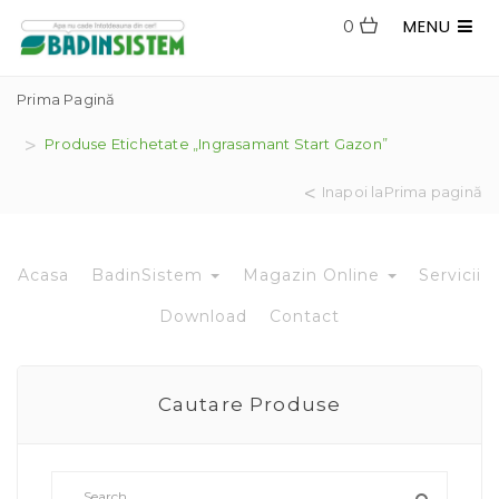
MENU
0
Prima Pagină
Produse Etichetate „ingrasamant Start Gazon”
Inapoi laPrima pagină
Acasa
BadinSistem
Magazin Online
Servicii
Download
Contact
Cautare Produse