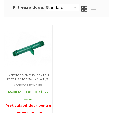
Filtreaza dupa:
INJECTOR VENTURI PENTRU
FERTILIZATOR 3/4″ – 1″ – 1 1/2″
ACCESORII POMPARE
Interval
65.00
lei
–
138.00
lei
TVA
de
inclus
prețuri:
Pret valabil doar pentru
65.00 lei
până
comenzi online
.