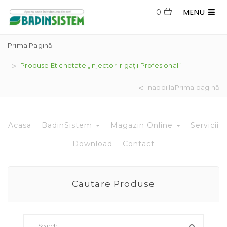
MENU
0
Prima Pagină
Produse Etichetate „injector Irigații Profesional”
Inapoi laPrima pagină
Acasa
BadinSistem
Magazin Online
Servicii
Download
Contact
Cautare Produse