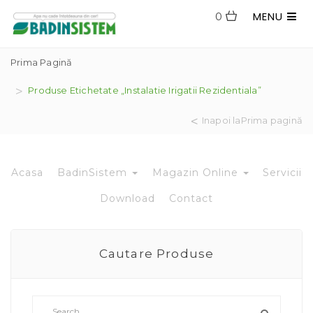
MENU
0
Prima Pagină
Produse Etichetate „instalatie Irigatii Rezidentiala”
Inapoi laPrima pagină
Acasa
BadinSistem
Magazin Online
Servicii
Download
Contact
Cautare Produse