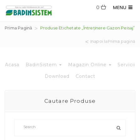
MENU
0
Prima Pagină
Produse Etichetate „întreținere Gazon Peisaj”
Inapoi laPrima pagină
Acasa
BadinSistem
Magazin Online
Servicii
Download
Contact
Cautare Produse