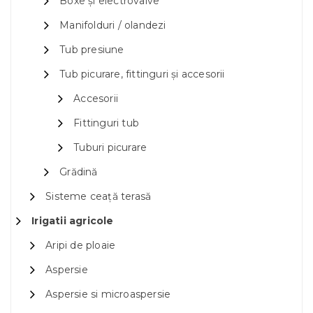
Boxe și electrovalve
Manifolduri / olandezi
Tub presiune
Tub picurare, fittinguri și accesorii
Accesorii
Fittinguri tub
Tuburi picurare
Grădină
Sisteme ceață terasă
Irigatii agricole
Aripi de ploaie
Aspersie
Aspersie si microaspersie