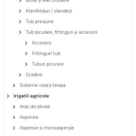
Boxe și electrovalve
Manifolduri / olandezi
Tub presiune
Tub picurare, fittinguri și accesorii
Accesorii
Fittinguri tub
Tuburi picurare
Grădină
Sisteme ceață terasă
Irigatii agricole
Aripi de ploaie
Aspersie
Aspersie si microaspersie