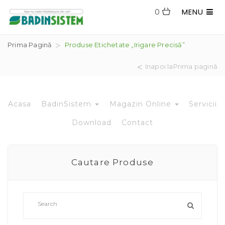
MENU
0
Prima Pagină
Produse Etichetate „irigare Precisă”
Inapoi laPrima pagină
Acasa
BadinSistem
Magazin Online
Servicii
Download
Contact
Cautare Produse