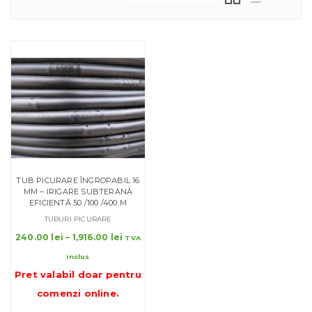
TUB PICURARE ÎNGROPABIL 16
MM – IRIGARE SUBTERANĂ
EFICIENTĂ 50 /100 /400 M
TUBURI PICURARE
Interval
240.00
lei
–
1,916.00
lei
TVA
de
inclus
prețuri:
Pret valabil doar pentru
240.00 lei
până
comenzi online
.
la