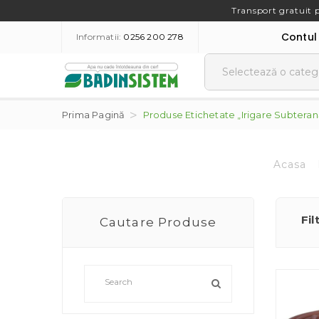
Transport gratuit 
Contul
Informatii:
0256 200 278
Prima Pagină
Produse Etichetate „Irigare Subteran
Acasa
Fil
Cautare Produse