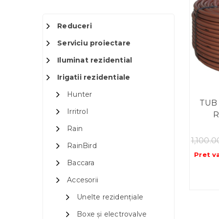
Reduceri
Serviciu proiectare
Iluminat rezidential
Irigatii rezidentiale
Hunter
TUB
Irritrol
R
Rain
1,100.
RainBird
Pret v
Baccara
Accesorii
Unelte rezidențiale
Boxe și electrovalve