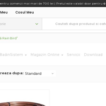
pentru comenzi mai mari de 700 lei | Pretul este valabil doar pentru
c
 Meu
Cosul Meu
ă Rain Bird”
BadinSistem
Magazin Online
Servicii
Download
treaza dupa: