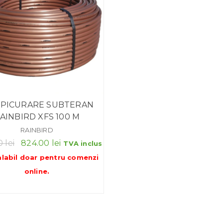
 PICURARE SUBTERAN
AINBIRD XFS 100 M
RAINBIRD
Prețul
Prețul
00
lei
824.00
lei
TVA inclus
inițial
curent
alabil doar pentru
comenzi
a
este:
online
.
fost:
824.00 lei.
1,100.00 lei.