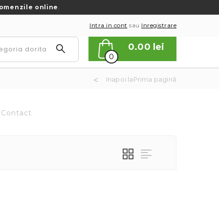
omenzile online
.
Intra in cont
sau
Inregistrare
0.00
lei
0
Inapoi laPrima pagină
Contact