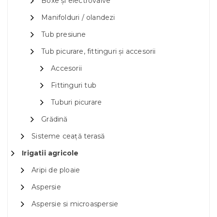
Boxe și electrovalve
Manifolduri / olandezi
Tub presiune
Tub picurare, fittinguri și accesorii
Accesorii
Fittinguri tub
Tuburi picurare
Grădină
Sisteme ceață terasă
Irigatii agricole
Aripi de ploaie
Aspersie
Aspersie si microaspersie