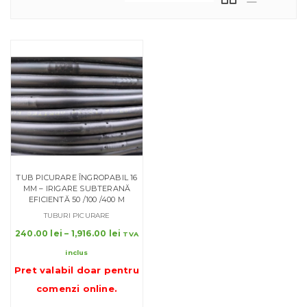
TUB PICURARE ÎNGROPABIL 16
MM – IRIGARE SUBTERANĂ
EFICIENTĂ 50 /100 /400 M
TUBURI PICURARE
Interval
240.00
lei
–
1,916.00
lei
TVA
de
inclus
prețuri:
Pret valabil doar pentru
240.00 lei
până
comenzi online
.
la