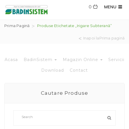
MENU
0
Prima Pagină
Produse Etichetate „irigare Subterană”
Inapoi laPrima pagină
Acasa
BadinSistem
Magazin Online
Servicii
Download
Contact
Cautare Produse