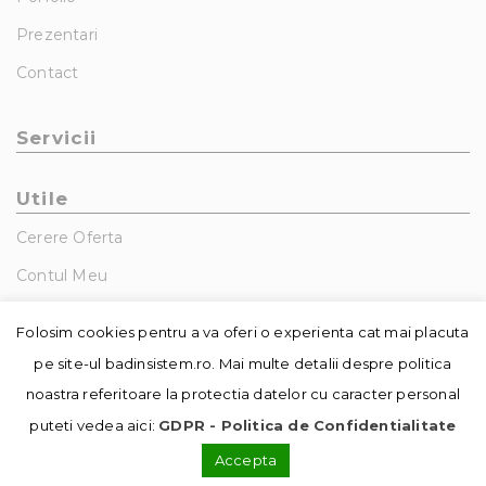
Prezentari
Contact
Servicii
Utile
Cerere Oferta
Contul Meu
GDPR – Politica De Confidentialitate
Folosim cookies pentru a va oferi o experienta cat mai placuta
pe site-ul badinsistem.ro. Mai multe detalii despre politica
noastra referitoare la protectia datelor cu caracter personal
puteti vedea aici:
GDPR - Politica de Confidentialitate
Accepta
© Copyright - Badin Sistem | realizat de
DowMedia