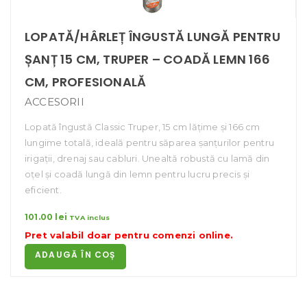
LOPATĂ/HÂRLEȚ ÎNGUSTĂ LUNGĂ PENTRU
ȘANȚ 15 CM, TRUPER – COADĂ LEMN 166
CM, PROFESIONALĂ
ACCESORII
Lopată îngustă Classic Truper, 15 cm lățime și 166 cm
lungime totală, ideală pentru săparea șanțurilor pentru
irigații, drenaj sau cabluri. Unealtă robustă cu lamă din
oțel și coadă lungă din lemn pentru lucru precis și
eficient.
101.00
lei
TVA inclus
Pret valabil doar pentru
comenzi online
.
ADAUGĂ ÎN COȘ