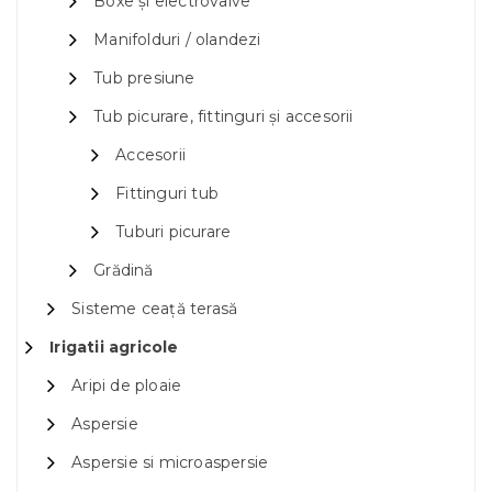
Boxe și electrovalve
Manifolduri / olandezi
Tub presiune
Tub picurare, fittinguri și accesorii
Accesorii
Fittinguri tub
Tuburi picurare
Grădină
Sisteme ceață terasă
Irigatii agricole
Aripi de ploaie
Aspersie
Aspersie si microaspersie