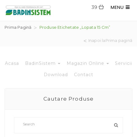
MENU
39
Prima Pagină
Produse Etichetate „lopata 15 Cm”
Inapoi laPrima pagină
Acasa
BadinSistem
Magazin Online
Servicii
Download
Contact
Cautare Produse