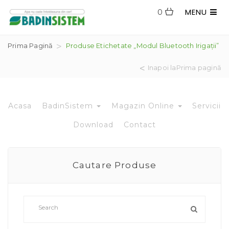
MENU
0
Prima Pagină
Produse Etichetate „modul Bluetooth Irigații”
Inapoi laPrima pagină
Acasa
BadinSistem
Magazin Online
Servicii
Download
Contact
Cautare Produse