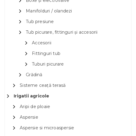
Boxe și electrovalve
Manifolduri / olandezi
Tub presiune
Tub picurare, fittinguri și accesorii
Accesorii
Fittinguri tub
Tuburi picurare
Grădină
Sisteme ceață terasă
Irigatii agricole
Aripi de ploaie
Aspersie
Aspersie si microaspersie