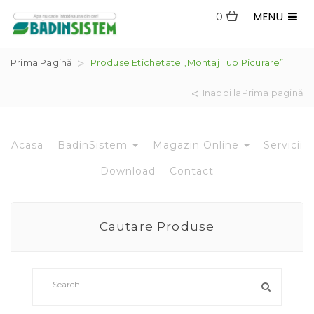
MENU
0
Prima Pagină
Produse Etichetate „montaj Tub Picurare”
Inapoi laPrima pagină
Acasa
BadinSistem
Magazin Online
Servicii
Download
Contact
Cautare Produse