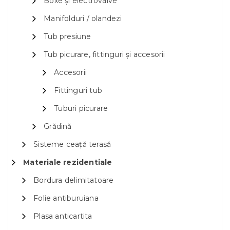
Boxe și electrovalve
Manifolduri / olandezi
Tub presiune
Tub picurare, fittinguri și accesorii
Accesorii
Fittinguri tub
Tuburi picurare
Grădină
Sisteme ceață terasă
Materiale rezidentiale
Bordura delimitatoare
Folie antiburuiana
Plasa anticartita