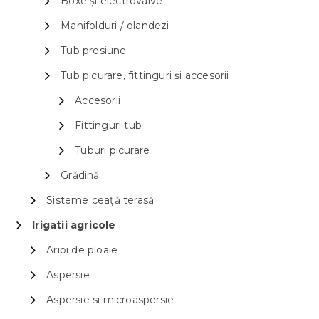
Boxe și electrovalve
Manifolduri / olandezi
Tub presiune
Tub picurare, fittinguri și accesorii
Accesorii
Fittinguri tub
Tuburi picurare
Grădină
Sisteme ceață terasă
Irigatii agricole
Aripi de ploaie
Aspersie
Aspersie si microaspersie