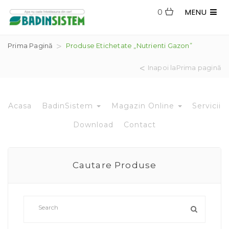
MENU
0
Prima Pagină
Produse Etichetate „nutrienti Gazon”
Inapoi laPrima pagină
Acasa
BadinSistem
Magazin Online
Servicii
Download
Contact
Cautare Produse