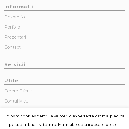
Informatii
Despre Noi
Porfolio
Prezentari
Contact
Servicii
Utile
Cerere Oferta
Contul Meu
GDPR – Politica De Confidentialitate
Folosim cookies pentru a va oferi o experienta cat mai placuta
pe site-ul badinsistem.ro. Mai multe detalii despre politica