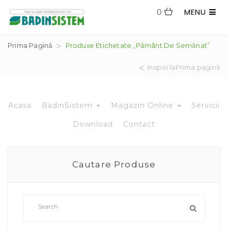
MENU
0
Prima Pagină
Produse Etichetate „pământ De Semănat”
Inapoi laPrima pagină
Acasa
BadinSistem
Magazin Online
Servicii
Download
Contact
Cautare Produse