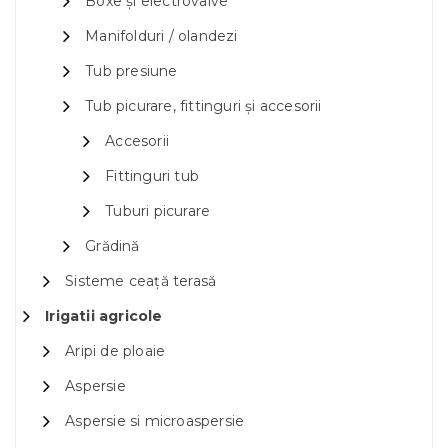
Boxe și electrovalve
Manifolduri / olandezi
Tub presiune
Tub picurare, fittinguri și accesorii
Accesorii
Fittinguri tub
Tuburi picurare
Grădină
Sisteme ceață terasă
Irigatii agricole
Aripi de ploaie
Aspersie
Aspersie si microaspersie