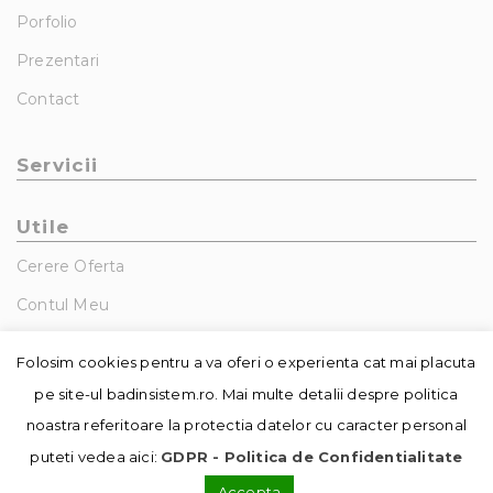
Porfolio
Prezentari
Contact
Servicii
Utile
Cerere Oferta
Contul Meu
GDPR – Politica De Confidentialitate
Folosim cookies pentru a va oferi o experienta cat mai placuta
pe site-ul badinsistem.ro. Mai multe detalii despre politica
noastra referitoare la protectia datelor cu caracter personal
puteti vedea aici:
GDPR - Politica de Confidentialitate
Accepta