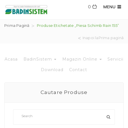
MENU
0
Prima Pagină
Produse Etichetate „piesa Schimb Rain 155”
Inapoi laPrima pagină
Acasa
BadinSistem
Magazin Online
Servicii
Download
Contact
Cautare Produse