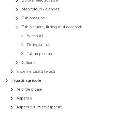
Boxe și electrovalve
Manifolduri / olandezi
Tub presiune
Tub picurare, fittinguri și accesorii
Accesorii
Fittinguri tub
Tuburi picurare
Grădină
Sisteme ceață terasă
Irigatii agricole
Aripi de ploaie
Aspersie
Aspersie si microaspersie