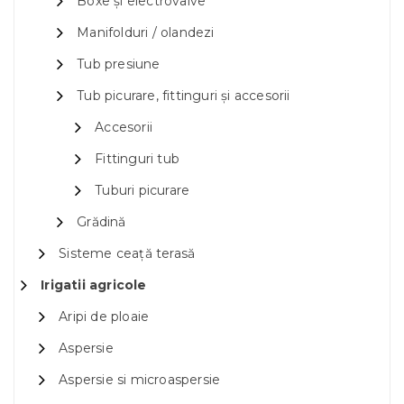
Boxe și electrovalve
Manifolduri / olandezi
Tub presiune
Tub picurare, fittinguri și accesorii
Accesorii
Fittinguri tub
Tuburi picurare
Grădină
Sisteme ceață terasă
Irigatii agricole
Aripi de ploaie
Aspersie
Aspersie si microaspersie