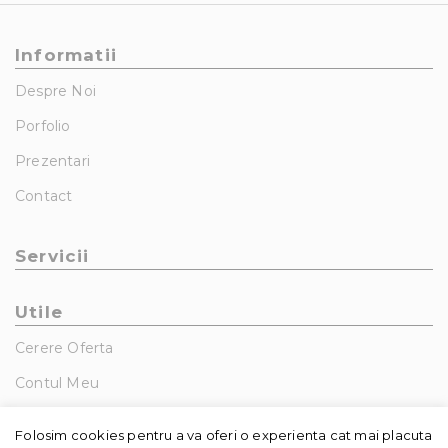
Informatii
Despre Noi
Porfolio
Prezentari
Contact
Servicii
Utile
Cerere Oferta
Contul Meu
GDPR – Politica De Confidentialitate
Folosim cookies pentru a va oferi o experienta cat mai placuta