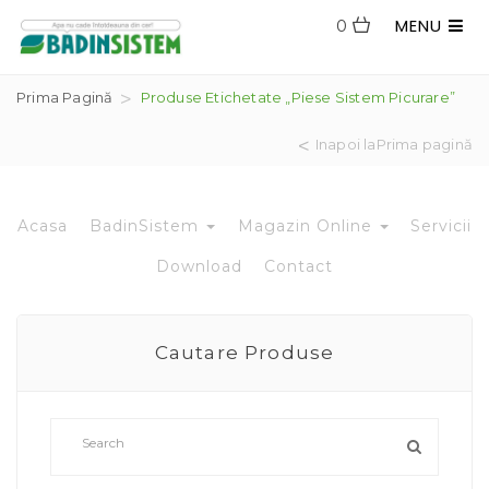
MENU
0
Prima Pagină
Produse Etichetate „piese Sistem Picurare”
Inapoi laPrima pagină
Acasa
BadinSistem
Magazin Online
Servicii
Download
Contact
Cautare Produse