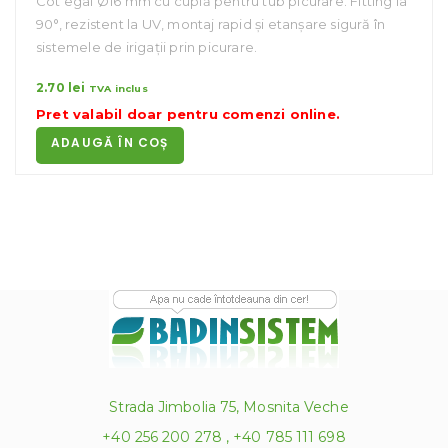
Cot egal Ø16 mm cu cuplă pentru tub picurare. Fitting la
90°, rezistent la UV, montaj rapid și etanșare sigură în
sistemele de irigații prin picurare.
2.70
lei
TVA inclus
Pret valabil doar pentru
comenzi online
.
ADAUGĂ ÎN COȘ
Strada Jimbolia 75, Mosnita Veche
+40 256 200 278 , +40 785 111 698