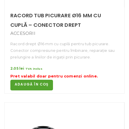
RACORD TUB PICURARE Ø16 MM CU
CUPLĂ – CONECTOR DREPT
ACCESORII
Racord drept Ø16 mm cu cuplă pentru tub picurare.
Conector compresiune pentru îmbinare, reparație sau
prelungire a liniilor de irigații prin picurare.
2.05
lei
TVA inclus
Pret valabil doar pentru
comenzi online
.
ADAUGĂ ÎN COȘ