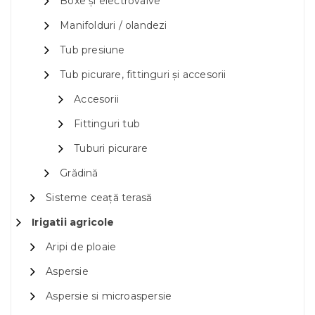
Boxe și electrovalve
Manifolduri / olandezi
Tub presiune
Tub picurare, fittinguri și accesorii
Accesorii
Fittinguri tub
Tuburi picurare
Grădină
Sisteme ceață terasă
Irigatii agricole
Aripi de ploaie
Aspersie
Aspersie si microaspersie