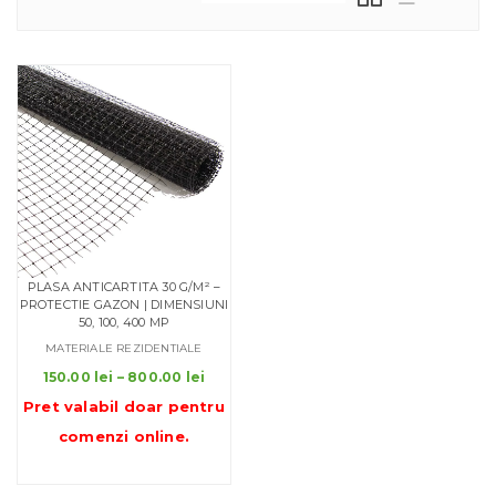
PLASA ANTICARTITA 30 G/M² –
PROTECTIE GAZON | DIMENSIUNI
50, 100, 400 MP
MATERIALE REZIDENTIALE
Interval
150.00
lei
–
800.00
lei
de
Pret valabil doar pentru
prețuri:
comenzi online
.
150.00 lei
până
la