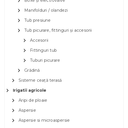
Boxe și electrovalve
Manifolduri / olandezi
Tub presiune
Tub picurare, fittinguri și accesorii
Accesorii
Fittinguri tub
Tuburi picurare
Grădină
Sisteme ceață terasă
Irigatii agricole
Aripi de ploaie
Aspersie
Aspersie si microaspersie