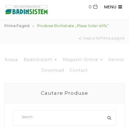
MENU
0
Prima Pagină
Produse Etichetate „plasa Solar 40%”
Inapoi laPrima pagină
Acasa
BadinSistem
Magazin Online
Servicii
Download
Contact
Cautare Produse