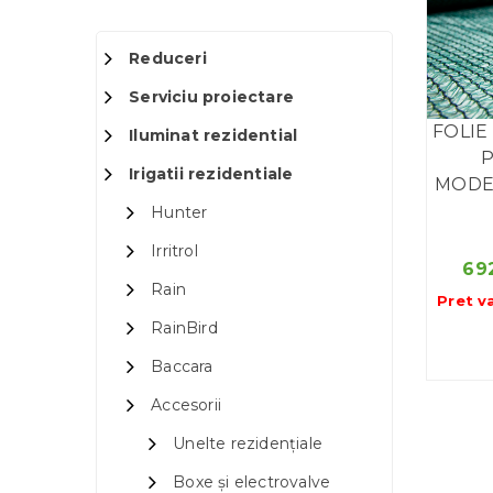
Reduceri
Serviciu proiectare
FOLIE
Iluminat rezidential
P
Irigatii rezidentiale
MODE
Hunter
Irritrol
69
Rain
Pret v
RainBird
Baccara
Accesorii
Unelte rezidențiale
Boxe și electrovalve