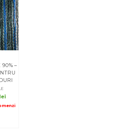
 90% –
ENTRU
RDURI
LE
Interval
lei
de
omenzi
prețuri:
513.00 lei
până