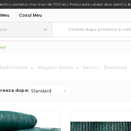
pentru comenzi mai mari de 700 lei | Pretul este valabil doar pentru
c
 Meu
Cosul Meu
era”
BadinSistem
Magazin Online
Servicii
Download
treaza dupa: