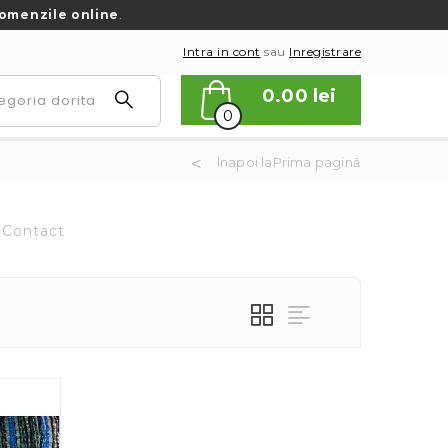
omenzile online
.
Intra in cont
sau
Inregistrare
0.00
lei
0
Inapoi laPrima pagină
Contact