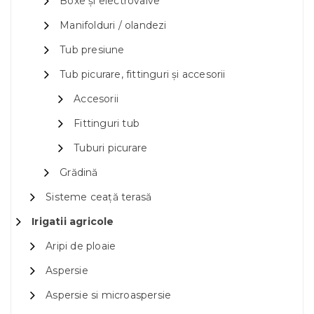
Boxe și electrovalve
Manifolduri / olandezi
Tub presiune
Tub picurare, fittinguri și accesorii
Accesorii
Fittinguri tub
Tuburi picurare
Grădină
Sisteme ceață terasă
Irigatii agricole
Aripi de ploaie
Aspersie
Aspersie si microaspersie