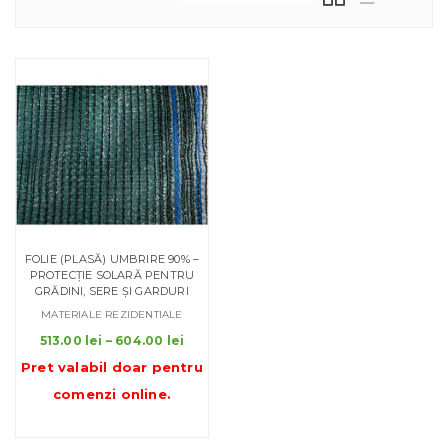
FOLIE (PLASĂ) UMBRIRE 90% –
PROTECȚIE SOLARĂ PENTRU
GRĂDINI, SERE ȘI GARDURI
MATERIALE REZIDENTIALE
Interval
513.00
lei
–
604.00
lei
de
Pret valabil doar pentru
prețuri:
comenzi online
.
513.00 lei
până
la