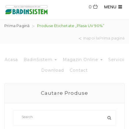
MENU
0
Prima Pagină
Produse Etichetate „plasa UV 90%”
Inapoi laPrima pagină
Acasa
BadinSistem
Magazin Online
Servicii
Download
Contact
Cautare Produse