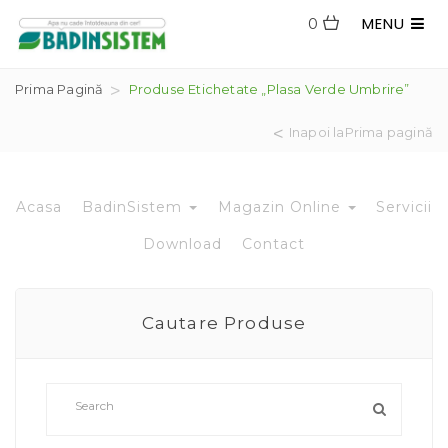
MENU
0
Prima Pagină
Produse Etichetate „plasa Verde Umbrire”
Inapoi laPrima pagină
Acasa
BadinSistem
Magazin Online
Servicii
Download
Contact
Cautare Produse