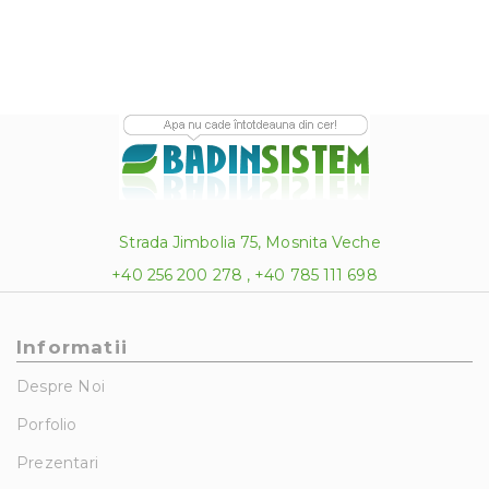
604.0
Strada Jimbolia 75, Mosnita Veche
+40 256 200 278 , +40 785 111 698
Informatii
Despre Noi
Porfolio
Prezentari