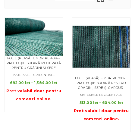
FOLIE (PLASĂ) UMBRIRE 40% –
PROTECȚIE SOLARĂ MODERATĂ
PENTRU GRĂDINI ȘI SERE
MATERIALE REZIDENTIALE
FOLIE (PLASĂ) UMBRIRE 90% –
Interval
692.00
lei
–
1,384.00
lei
PROTECȚIE SOLARĂ PENTRU
de
GRĂDINI, SERE ȘI GARDURI
Pret valabil doar pentru
prețuri:
MATERIALE REZIDENTIALE
comenzi online
.
692.00 lei
Inter
513.00
lei
–
604.00
lei
până
de
Pret valabil doar pentru
la
prețur
comenzi online
.
1,384.00 lei
513.00
până
la