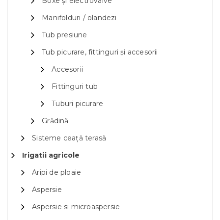
Boxe și electrovalve
Manifolduri / olandezi
Tub presiune
Tub picurare, fittinguri și accesorii
Accesorii
Fittinguri tub
Tuburi picurare
Grădină
Sisteme ceață terasă
Irigatii agricole
Aripi de ploaie
Aspersie
Aspersie si microaspersie