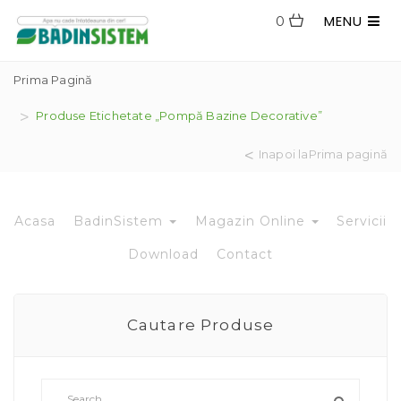
MENU
0
Prima Pagină
Produse Etichetate „pompă Bazine Decorative”
Inapoi laPrima pagină
Acasa
BadinSistem
Magazin Online
Servicii
Download
Contact
Cautare Produse