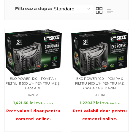
Filtreaza dupa:
EKO POWER 12.0 – POMPA +
EKO POWER 10.0 – POMPA &
FILTRU 11 500 L/H PENTRU IAZ ȘI
FILTRU 9100 L/H PENTRU IAZ,
CASCADE
CASCADA ȘI BAZIN
IAZURI
IAZURI
1,421.60
lei
1,220.17
lei
TVA inclus
TVA inclus
Pret valabil doar pentru
Pret valabil doar pentru
comenzi online
.
comenzi online
.