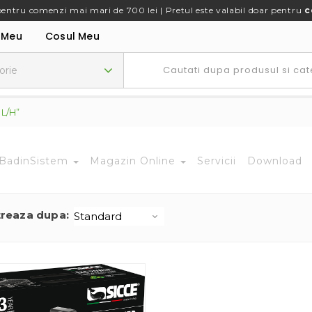
pentru comenzi mai mari de 700 lei | Pretul este valabil doar pentru
c
 Meu
Cosul Meu
 L/h”
BadinSistem
Magazin Online
Servicii
Download
treaza dupa: