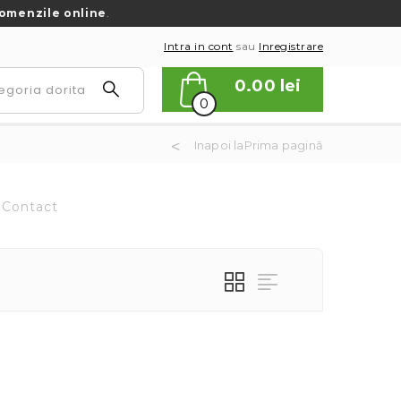
omenzile online
.
Intra in cont
sau
Inregistrare
0.00
lei
0
Inapoi laPrima pagină
Contact