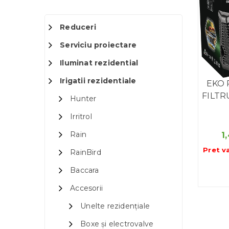
Reduceri
Serviciu proiectare
Iluminat rezidential
Irigatii rezidentiale
EKO 
FILTR
Hunter
Irritrol
Rain
1
Pret v
RainBird
Baccara
Accesorii
Unelte rezidențiale
Boxe și electrovalve