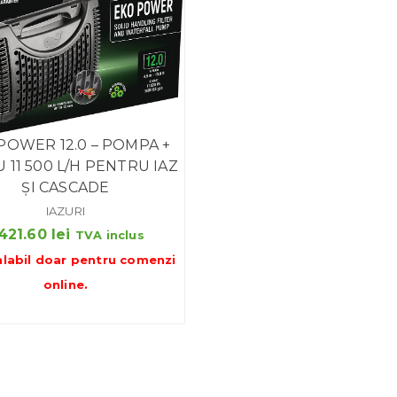
POWER 12.0 – POMPA +
U 11 500 L/H PENTRU IAZ
ȘI CASCADE
IAZURI
,421.60
lei
TVA inclus
alabil doar pentru
comenzi
online
.