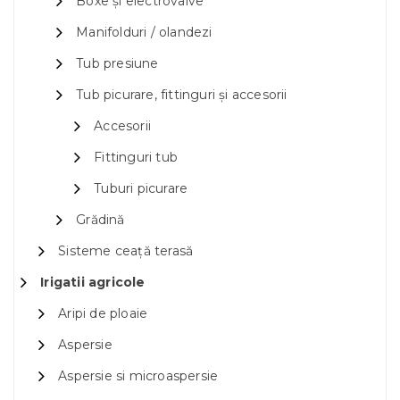
Boxe și electrovalve
Manifolduri / olandezi
Tub presiune
Tub picurare, fittinguri și accesorii
Accesorii
Fittinguri tub
Tuburi picurare
Grădină
Sisteme ceață terasă
Irigatii agricole
Aripi de ploaie
Aspersie
Aspersie si microaspersie