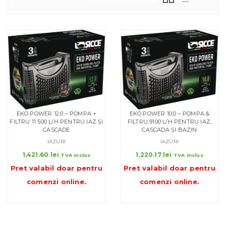
EKO POWER 12.0 – POMPA +
EKO POWER 10.0 – POMPA &
FILTRU 11 500 L/H PENTRU IAZ ȘI
FILTRU 9100 L/H PENTRU IAZ,
CASCADE
CASCADA ȘI BAZIN
IAZURI
IAZURI
1,421.60
lei
1,220.17
lei
TVA inclus
TVA inclus
Pret valabil doar pentru
Pret valabil doar pentru
comenzi online
.
comenzi online
.