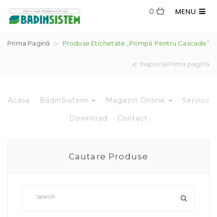
MENU
0
Prima Pagină
Produse Etichetate „pompă Pentru Cascade”
Inapoi laPrima pagină
Acasa
BadinSistem
Magazin Online
Servicii
Download
Contact
Cautare Produse