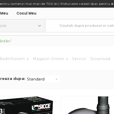
pentru comenzi mai mari de 700 lei | Pretul este valabil doar pentru
c
 Meu
Cosul Meu
ântâni”
BadinSistem
Magazin Online
Servicii
Download
treaza dupa: