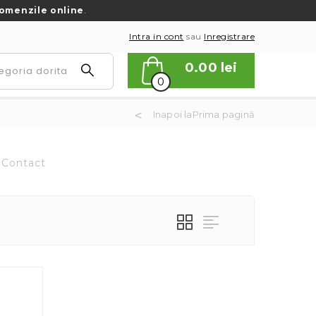
omenzile online
.
Intra in cont
sau
Inregistrare
0.00
lei
0
Inapoi laPrima pagină
Contact