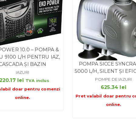
POWER 10.0 – POMPA &
U 9100 L/H PENTRU IAZ,
POMPA SICCE SYNCRA 
CASCADA ȘI BAZIN
5000 L/H, SILENT ȘI EF
IAZURI
POMPE DE IAZURI
,220.17
lei
TVA inclus
625.34
lei
alabil doar pentru
comenzi
Pret valabil doar pentru
c
online
.
online
.