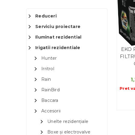
Reduceri
Serviciu proiectare
Iluminat rezidential
Irigatii rezidentiale
EKO 
FILTR
Hunter
Irritrol
Rain
1
Pret v
RainBird
Baccara
Accesorii
Unelte rezidențiale
Boxe și electrovalve