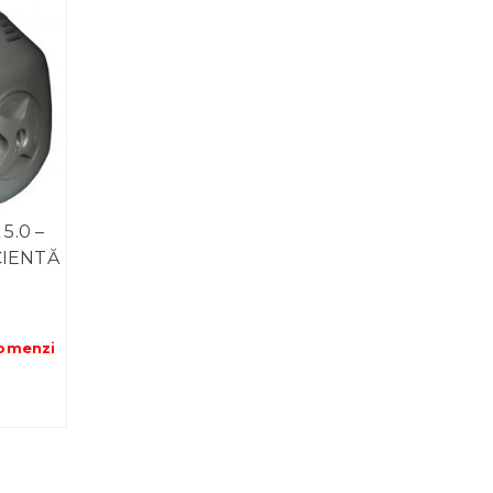
5.0 –
ICIENTĂ
omenzi