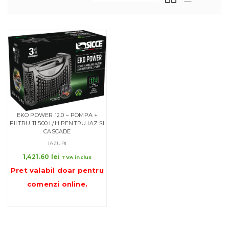
EKO POWER 12.0 – POMPA +
FILTRU 11 500 L/H PENTRU IAZ ȘI
CASCADE
IAZURI
1,421.60
lei
TVA inclus
Pret valabil doar pentru
comenzi online
.