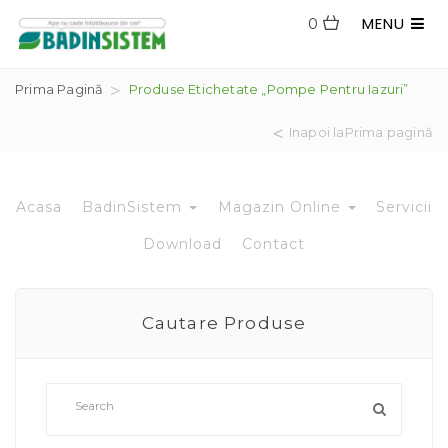
MENU
0
Prima Pagină
Produse Etichetate „pompe Pentru Iazuri”
Inapoi laPrima pagină
Acasa
BadinSistem
Magazin Online
Servicii
Download
Contact
Cautare Produse