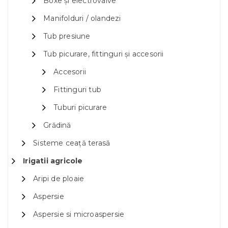
Boxe și electrovalve
Manifolduri / olandezi
Tub presiune
Tub picurare, fittinguri și accesorii
Accesorii
Fittinguri tub
Tuburi picurare
Grădină
Sisteme ceață terasă
Irigatii agricole
Aripi de ploaie
Aspersie
Aspersie si microaspersie