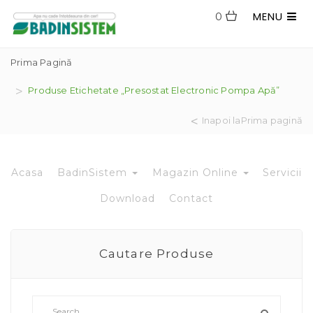
MENU
0
Prima Pagină
Produse Etichetate „Presostat Electronic Pompa Apă”
Inapoi laPrima pagină
Acasa
BadinSistem
Magazin Online
Servicii
Download
Contact
Cautare Produse