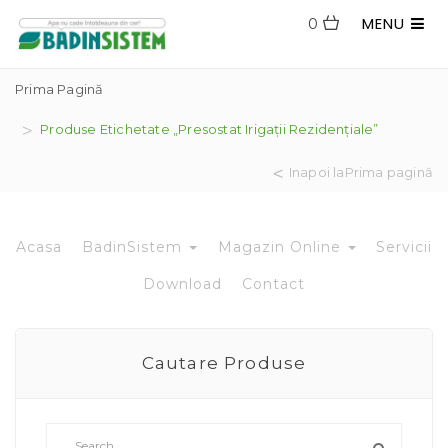
MENU
0
Prima Pagină
Produse Etichetate „Presostat Irigații Rezidențiale”
Inapoi laPrima pagină
Acasa
BadinSistem
Magazin Online
Servicii
Download
Contact
Cautare Produse