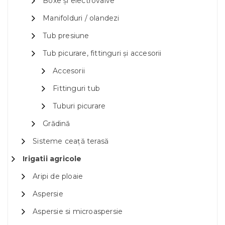
Boxe și electrovalve
Manifolduri / olandezi
Tub presiune
Tub picurare, fittinguri și accesorii
Accesorii
Fittinguri tub
Tuburi picurare
Grădină
Sisteme ceață terasă
Irigatii agricole
Aripi de ploaie
Aspersie
Aspersie si microaspersie