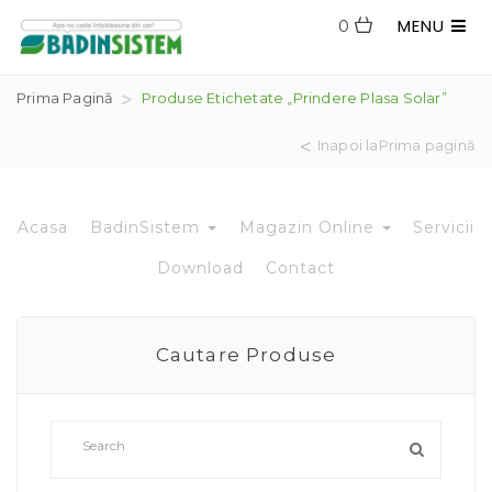
MENU
0
Prima Pagină
Produse Etichetate „prindere Plasa Solar”
Inapoi laPrima pagină
Acasa
BadinSistem
Magazin Online
Servicii
Download
Contact
Cautare Produse