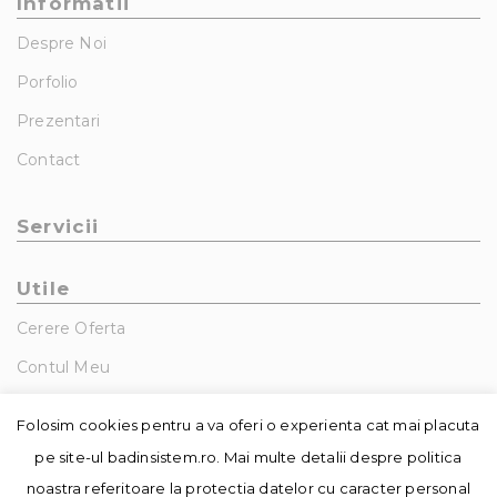
Informatii
Despre Noi
Porfolio
Prezentari
Contact
Servicii
Utile
Cerere Oferta
Contul Meu
GDPR – Politica De Confidentialitate
Folosim cookies pentru a va oferi o experienta cat mai placuta
pe site-ul badinsistem.ro. Mai multe detalii despre politica
noastra referitoare la protectia datelor cu caracter personal