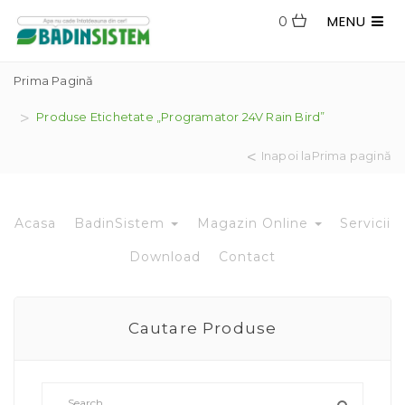
MENU
0
Prima Pagină
Produse Etichetate „Programator 24V Rain Bird”
Inapoi laPrima pagină
Acasa
BadinSistem
Magazin Online
Servicii
Download
Contact
Cautare Produse