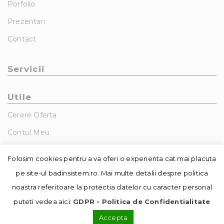
Porfolio
Prezentari
Contact
Servicii
Utile
Cerere Oferta
Contul Meu
GDPR – Politica De Confidentialitate
Folosim cookies pentru a va oferi o experienta cat mai placuta
pe site-ul badinsistem.ro. Mai multe detalii despre politica
noastra referitoare la protectia datelor cu caracter personal
puteti vedea aici:
GDPR - Politica de Confidentialitate
Accepta
© Copyright - Badin Sistem | realizat de
DowMedia