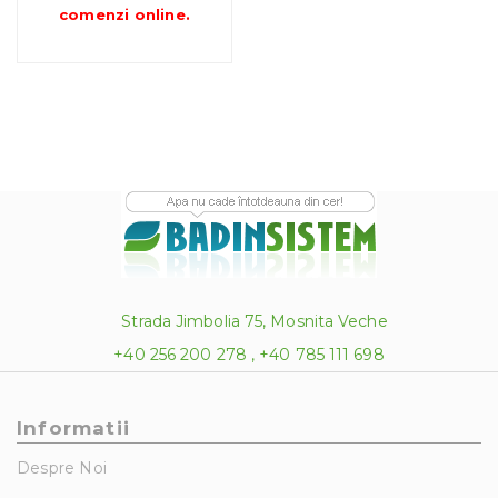
până
comenzi online
.
la
1,657.24 lei
Strada Jimbolia 75, Mosnita Veche
+40 256 200 278 , +40 785 111 698
Informatii
Despre Noi