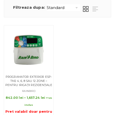
Filtreaza dupa:
PROGRAMATOR EXTERIOR ESP-
TM2 4, 6, 8 SAU 12 ZONE –
PENTRU IRIGAȚII REZIDENȚIALE
RAINBIRD
Interval
842.00
lei
–
1,657.24
lei
TVA
de
inclus
prețuri:
Pret valabil doar pentru
842.00 lei