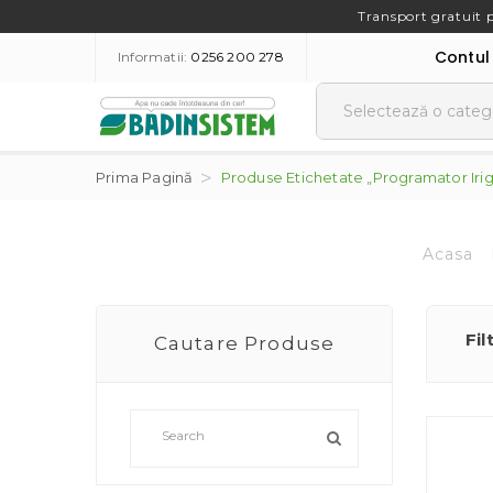
Transport gratuit 
Contul
Informatii:
0256 200 278
Prima Pagină
Produse Etichetate „programator Iriga
Acasa
Fil
Cautare Produse