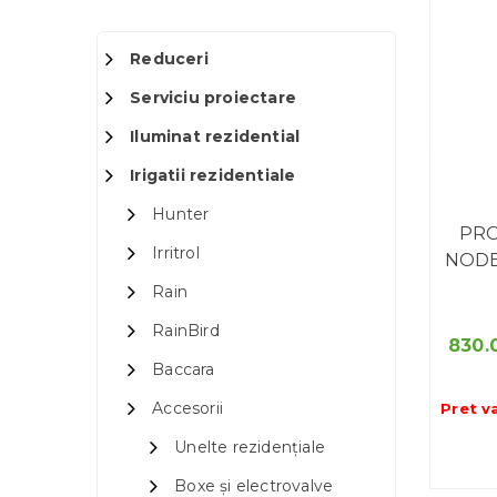
Reduceri
Serviciu proiectare
Iluminat rezidential
Irigatii rezidentiale
Hunter
PR
Irritrol
NODE-
Rain
RainBird
830.
Baccara
Accesorii
Pret v
Unelte rezidențiale
Boxe și electrovalve