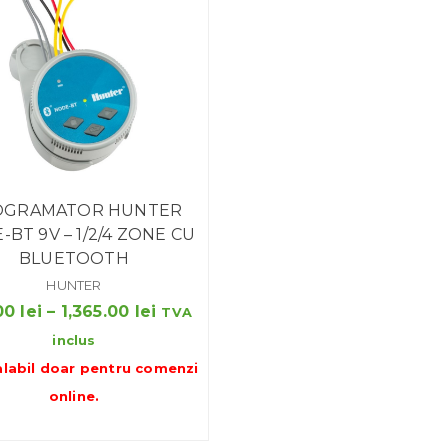
OGRAMATOR HUNTER
BT 9V – 1/2/4 ZONE CU
BLUETOOTH
HUNTER
Interval
00
lei
–
1,365.00
lei
TVA
de
inclus
prețuri:
alabil doar pentru
comenzi
830.00 lei
online
.
până