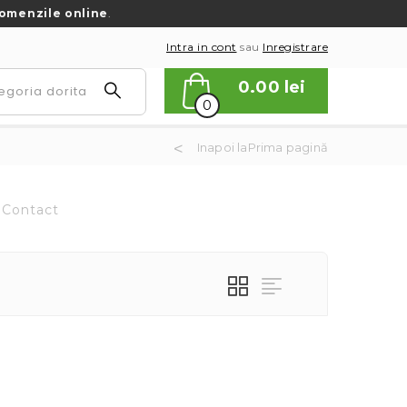
omenzile online
.
Intra in cont
sau
Inregistrare
0.00
lei
0
Inapoi laPrima pagină
Contact