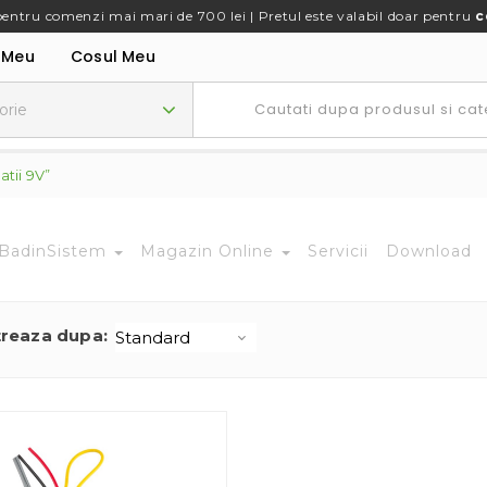
pentru comenzi mai mari de 700 lei | Pretul este valabil doar pentru
c
 Meu
Cosul Meu
tii 9V”
BadinSistem
Magazin Online
Servicii
Download
treaza dupa: