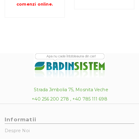
până
până
comenzi online
.
la
la
1,657.24 lei
1,054
Strada Jimbolia 75, Mosnita Veche
+40 256 200 278 , +40 785 111 698
Informatii
Despre Noi