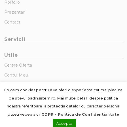
Porfolio
Prezentari
Contact
Servicii
Utile
Cerere Oferta
Contul Meu
GDPR – Politica De Confidentialitate
Folosim cookies pentru a va oferi o experienta cat mai placuta
pe site-ul badinsistem.ro. Mai multe detalii despre politica
noastra referitoare la protectia datelor cu caracter personal
puteti vedea aici:
GDPR - Politica de Confidentialitate
Accepta
© Copyright - Badin Sistem | realizat de
DowMedia