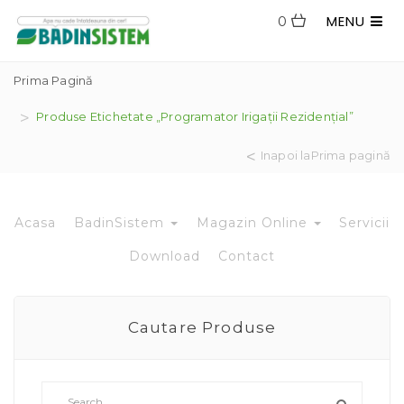
MENU
0
Prima Pagină
Produse Etichetate „Programator Irigații Rezidențial”
Inapoi laPrima pagină
Acasa
BadinSistem
Magazin Online
Servicii
Download
Contact
Cautare Produse