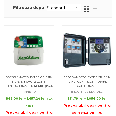
Filtreaza dupa:
PROGRAMATOR EXTERIOR ESP-
PROGRAMATOR EXTERIOR RAIN
TM2 4, 6, 8 SAU 12 ZONE –
I-DIAL– CONTROLER 4/6/8/12
PENTRU IRIGAȚII REZIDENȚIALE
ZONE IRIGAȚII
RAINBIRD
IRIGATII REZIDENTIALE
Interval
Inter
842.00
lei
–
1,657.24
lei
531.79
lei
–
1,054.00
lei
TVA
de
de
Pret valabil doar pentru
inclus
prețuri:
prețu
Pret valabil doar pentru
comenzi online
.
842.00 lei
531.79