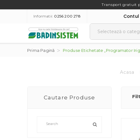
Transport gratuit 
Contul
Informatii:
0256 200 278
Prima Pagină
Produse Etichetate „Programator Iriga
Acasa
Fil
Cautare Produse