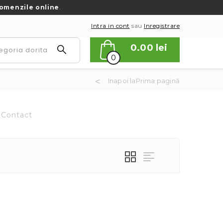
omenzile online
.
Intra in cont
sau
Inregistrare
0.00
lei
0
Inapoi laPrima pagină
Contact