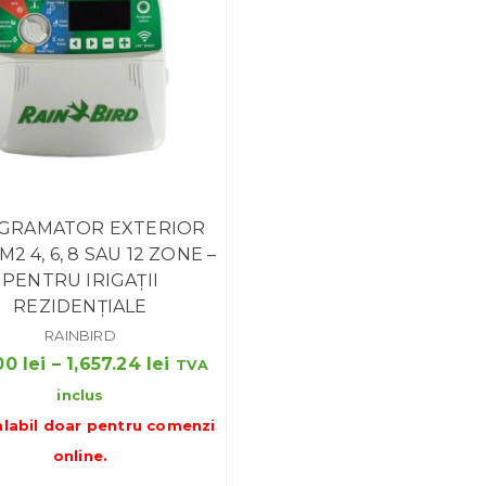
GRAMATOR EXTERIOR
M2 4, 6, 8 SAU 12 ZONE –
PENTRU IRIGAȚII
REZIDENȚIALE
RAINBIRD
Interval
00
lei
–
1,657.24
lei
TVA
de
inclus
prețuri:
alabil doar pentru
comenzi
842.00 lei
online
.
până