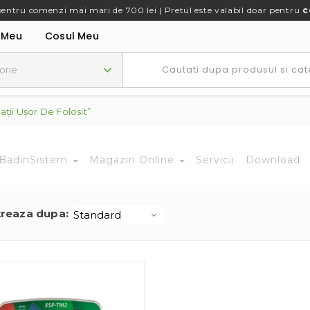
pentru comenzi mai mari de 700 lei | Pretul este valabil doar pentru
c
 Meu
Cosul Meu
ții Ușor De Folosit”
BadinSistem
Magazin Online
Servicii
Download
treaza dupa: