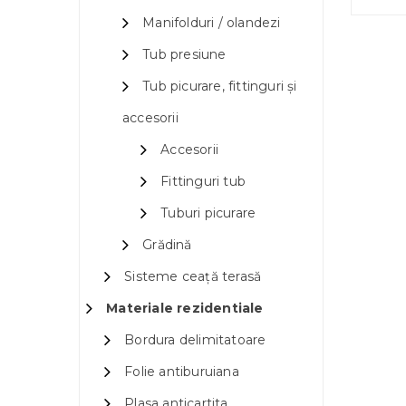
Manifolduri / olandezi
Tub presiune
Tub picurare, fittinguri și
accesorii
Accesorii
Fittinguri tub
Tuburi picurare
Grădină
Sisteme ceață terasă
Materiale rezidentiale
Bordura delimitatoare
Folie antiburuiana
Plasa anticartita