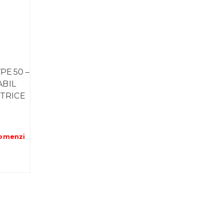
PE 50 –
ABIL
TRICE
omenzi