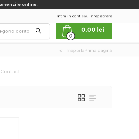
omenzile online
.
Intra in cont
sau
Inregistrare
0.00
lei
0
Inapoi laPrima pagină
Contact