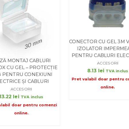
CONECTOR CU GEL 3M V
IZOLATOR IMPERME
PENTRU CABLURI ELEC
ZĂ MONTAJ CABLURI
ACCESORII
X CU GEL – PROTECȚIE
8.13
lei
TVA inclus
8 PENTRU CONEXIUNI
Pret valabil doar pentru
c
ECTRICE ȘI CABLURI
online
.
ACCESORII
13.22
lei
TVA inclus
alabil doar pentru
comenzi
online
.