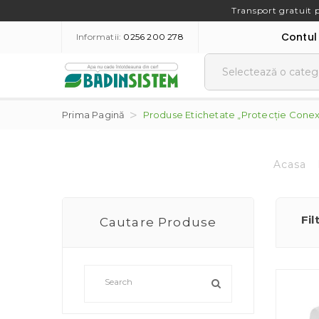
Transport gratuit 
Contul
Informatii:
0256 200 278
Prima Pagină
Produse Etichetate „protecție Conex
Acasa
Fil
Cautare Produse