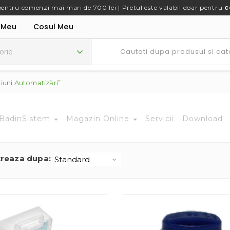
pentru comenzi mai mari de 700 lei | Pretul este valabil doar pentru
c
 Meu
Cosul Meu
iuni Automatizări”
BadinSistem
Magazin Online
Servicii
Download
treaza dupa: