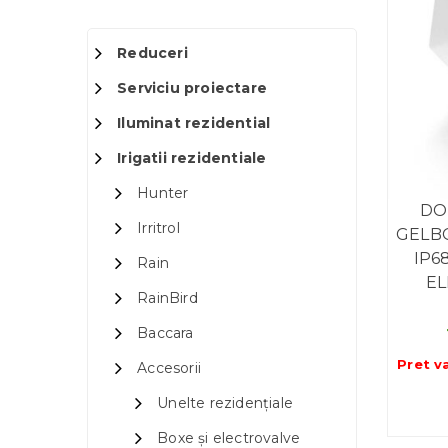
Reduceri
Serviciu proiectare
Iluminat rezidential
Irigatii rezidentiale
Hunter
DO
Irritrol
GELBO
IP6
Rain
EL
RainBird
Baccara
Pret v
Accesorii
Unelte rezidențiale
Boxe și electrovalve