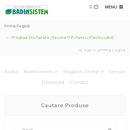
MENU
0
Prima Pagină
Produse Etichetate „racord Fi Fi Pentru Electrovalve”
Inapoi laPrima pagină
Acasa
BadinSistem
Magazin Online
Servicii
Download
Contact
Cautare Produse