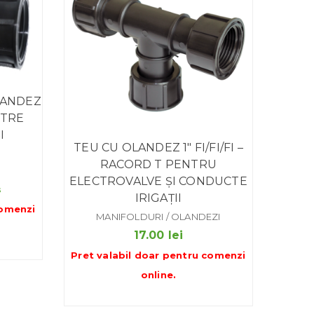
OLANDEZ
NTRE
I
TEU CU OLANDEZ 1″ FI/FI/FI –
RACORD T PENTRU
ELECTROVALVE ȘI CONDUCTE
s
IRIGAȚII
omenzi
MANIFOLDURI / OLANDEZI
17.00
lei
Pret valabil doar pentru
comenzi
online
.