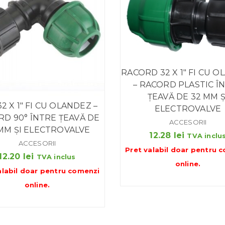
RACORD 32 X 1″ FI CU 
– RACORD PLASTIC Î
ȚEAVĂ DE 32 MM Ș
2 X 1″ FI CU OLANDEZ –
ELECTROVALVE
D 90° ÎNTRE ȚEAVĂ DE
ACCESORII
MM ȘI ELECTROVALVE
12.28
lei
TVA inclu
ACCESORII
Pret valabil doar pentru
c
12.20
lei
TVA inclus
online
.
alabil doar pentru
comenzi
online
.