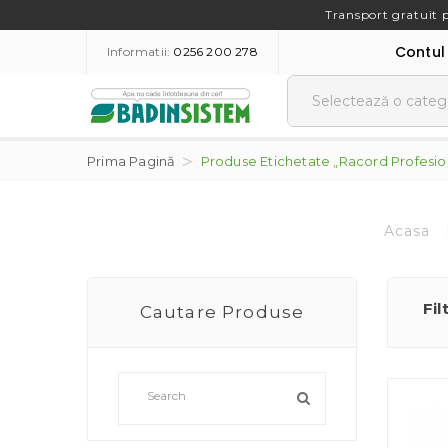
Transport gratuit 
Contul
Informatii:
0256 200 278
Prima Pagină
Produse Etichetate „racord Profesiona
Acasa
Fil
Cautare Produse