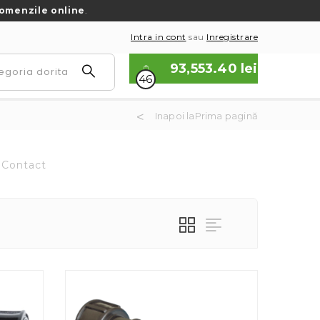
omenzile online
.
Intra in cont
sau
Inregistrare
93,553.40
lei
46
Inapoi laPrima pagină
Contact