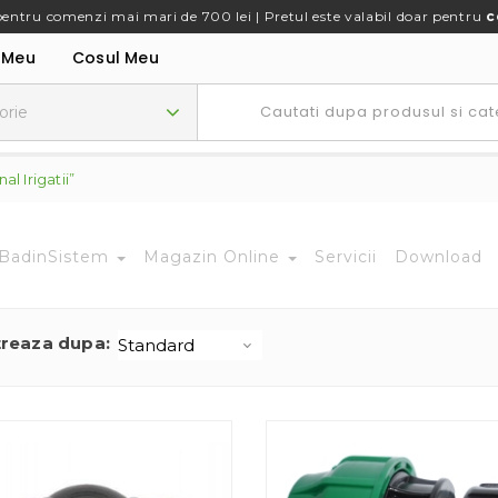
pentru comenzi mai mari de 700 lei | Pretul este valabil doar pentru
c
 Meu
Cosul Meu
l Irigatii”
BadinSistem
Magazin Online
Servicii
Download
treaza dupa: