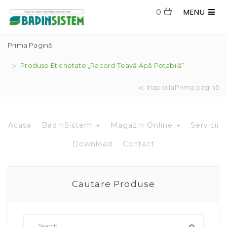
MENU
0
Prima Pagină
Produse Etichetate „racord Țeavă Apă Potabilă”
Inapoi laPrima pagină
Acasa
BadinSistem
Magazin Online
Servicii
Download
Contact
Cautare Produse