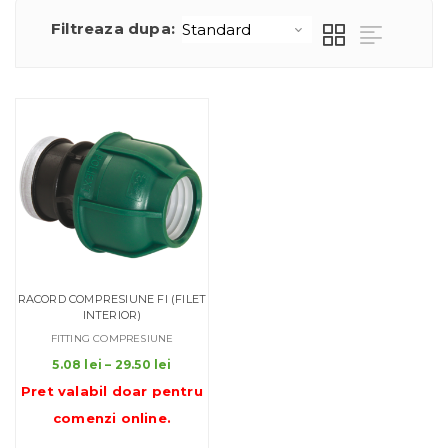
Filtreaza dupa:
RACORD COMPRESIUNE FI (FILET
INTERIOR)
FITTING COMPRESIUNE
Interval
5.08
lei
–
29.50
lei
de
Pret valabil doar pentru
prețuri:
comenzi online
.
5.08 lei
până