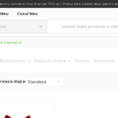
pentru comenzi mai mari de 700 lei | Pretul este valabil doar pentru
c
 Meu
Cosul Meu
rit Diametru”
BadinSistem
Magazin Online
Servicii
Download
treaza dupa: