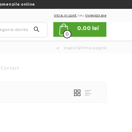
omenzile online
.
Intra in cont
sau
Inregistrare
0.00
lei
0
Inapoi laPrima pagină
Contact