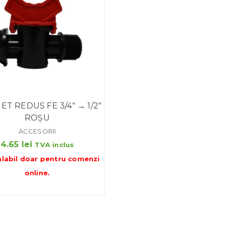
ET REDUS FE 3/4″ → 1/2″
ROȘU
ACCESORII
4.65
lei
TVA inclus
alabil doar pentru
comenzi
online
.