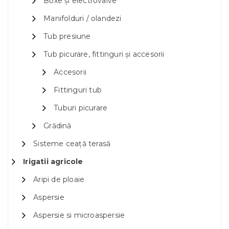
Boxe și electrovalve
Manifolduri / olandezi
Tub presiune
Tub picurare, fittinguri și accesorii
Accesorii
Fittinguri tub
Tuburi picurare
Grădină
Sisteme ceață terasă
Irigatii agricole
Aripi de ploaie
Aspersie
Aspersie si microaspersie