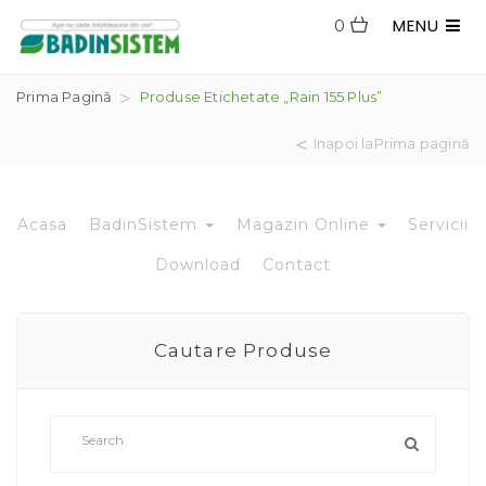
MENU
0
Prima Pagină
Produse Etichetate „Rain 155 Plus”
Inapoi laPrima pagină
Acasa
BadinSistem
Magazin Online
Servicii
Download
Contact
Cautare Produse